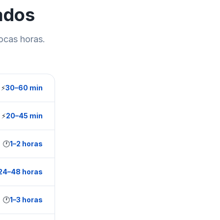
ados
ocas horas.
⚡
30–60 min
⚡
20–45 min
🕐
1–2 horas
24–48 horas
🕐
1–3 horas