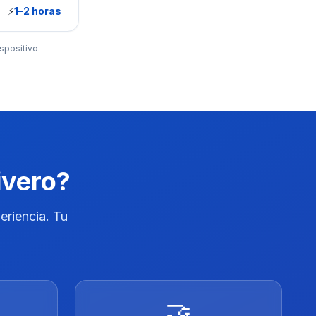
⚡
1–2 horas
spositivo.
ivero?
eriencia. Tu
🤝