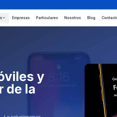
os
Empresas
Particulares
Nosotros
Blog
Contact
viles y
r de la
ua… Lo solucionamos