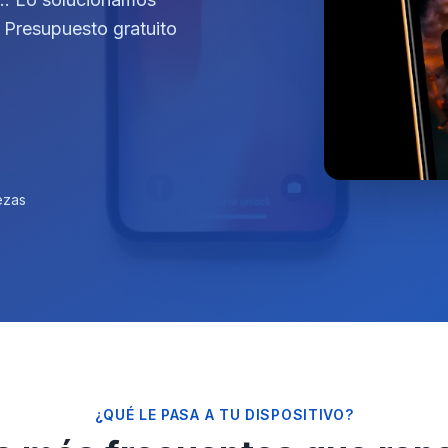
. Presupuesto gratuito
ezas
¿QUÉ LE PASA A TU DISPOSITIVO?