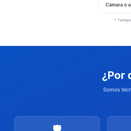
Cámara o a
* Tiempos
¿Por 
Somos técni
🛡️